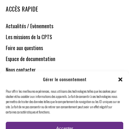
ACCÈS RAPIDE
Actualités / Evènements
Les missions de la CPTS
Foire aux questions
Espace de documentation
Nous contacter
Gérer le consentement
NOUS SUIVRE
Pour offrir les meilleures expériences, nous utilisons des technologies telles que les cookies pour
stocker et/ou accéder aux informations des appareils. Le fait de consentir à ces technologies nous
permettra de traiter des données telles que le comportement de navigation ou les ID uniques sur ce
site. Le fait de ne pas consentir ou de retirer son consentement peut avoir un effet négatif sur
certaines caractéristiques et fonctions.
Accepter